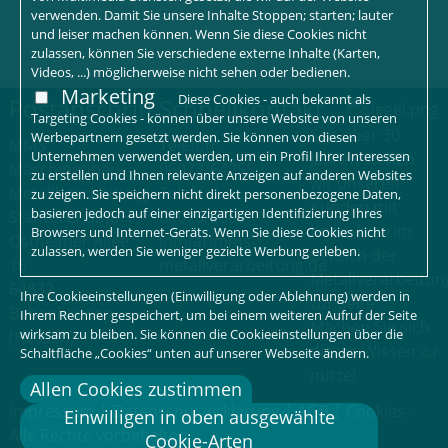
verwenden. Damit Sie unsere Inhalte Stoppen; starten; lauter
und leiser machen können. Wenn Sie diese Cookies nicht
zulassen, können Sie verschiedene externe Inhalte (Karten,
Videos, ...) möglicherweise nicht sehen oder bedienen.
Marketing
Diese Cookies - auch bekannt als
Postanschrift
Schnellkontakt
Targeting Cookies - können über unsere Website von unseren
Seit über 30
Werbepartnern gesetzt werden. Sie können von diesen
MMS
Telefon:
Unternehmen verwendet werden, um ein Profil Ihrer Interessen
Jahren stehen
Maschinenbau-
06073/64255
zu erstellen und Ihnen relevante Anzeigen auf anderen Websites
wir unseren
Metallbearbeitung-
Telefax:
zu zeigen. Sie speichern nicht direkt personenbezogene Daten,
Kunden mit
basieren jedoch auf einer einzigartigen Identifizierung Ihres
Stanzerei GmbH
06073/2960
Know-how im
Browsers und Internet-Geräts. Wenn Sie diese Cookies nicht
Ostheimer Allee
info[at]mms-
zulassen, werden Sie weniger gezielte Werbung erleben.
Bereich der
16
metallverarbeitung.de
Metallverarbeitun
64832
Ihre Cookieeinstellungen (Einwilligung oder Ablehnung) werden in
zur Seite.
Babenhausen
Ihrem Rechner gespeichert, um bei einem weiteren Aufruf der Seite
Machen Sie sich
wirksam zu bleiben. Sie können die Cookieeinstellungen über die
(Hessen)
dieses Wissen zu
Schaltfläche „Cookies“ unten auf unserer Webseite ändern.
nutze!
Allen Cookies zustimmen
Impressum
|
Datenschutzerklärung
|
AGB
|
Cookies
·
Einwilligen in oben ausgewählte
Alle Rechte vorbehalten
Cookie-Arten